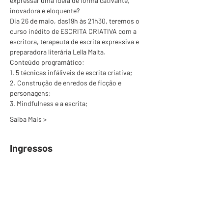
expressar uma ideia de forma cativante, 
inovadora e eloquente? 
Dia 26 de maio, das19h às 21h30, teremos o 
curso inédito de ESCRITA CRIATIVA com a 
escritora, terapeuta de escrita expressiva e 
preparadora literária Lella Malta. 
Conteúdo programático: 
1. 5 técnicas infáliveis de escrita criativa; 
2. Construção de enredos de ficção e 
personagens; 
3. Mindfulness e a escrita; 
Saiba Mais >
Ingressos
Vendas encerradas
Tipo de ingresso
Inscrição