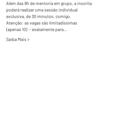
Além das 8h de mentoria em grupo, a inscrita 
poderá realizar uma sessão individual 
exclusiva, de 30 minutos, comigo.
Atenção: as vagas são limitadíssimas 
(apenas 10)  - exatamente para…
Saiba Mais >
Ingressos
Esgotado
Tipo de ingresso
Inscrição
Mais informações
Preço
R$250.00
+ R$6.25 de taxa de serviço de ingresso