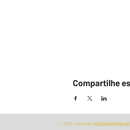
Compartilhe e
© 2023 Lella Malta
oilellamalta@gmai