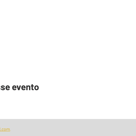
sse evento
l.com
.