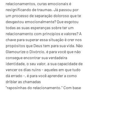
relacionamentos, curas emocionais é 
resignificando de traumas. Já passou por 
um processo de separação doloroso que te 
desgastou emocionalmente? Que esgotou 
todas as suas esperanças sobre ter um 
relacionamento com princípios e valores? A 
chave para superar essa situação é crer nos 
propósitos que Deus tem para sua vida. Não 
Glamourize o Divórcio, é para você que não 
consegue encontrar sua verdadeira 
identidade, o seu valor, a sua capacidade de 
vencer os dias ruins - aqueles em que tudo 
dá errado -, é para você aprender a como 
driblar as chamadas
"raposinhas do relacionamento." Com base 
em suas experiências, a autora ensina como 
ter um relacionamento saudável com o ex-
cônjuge, para que seus filhos não sofram 
com alienação parental. Ensina a como livrar-
se dos bloqueios que limitam o potencial que 
existe em você, a como gerar valor para o 