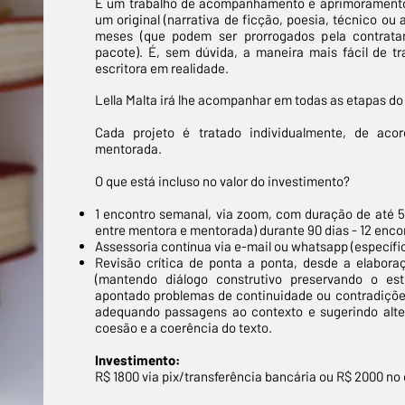
É um trabalho de acompanhamento e aprimoramento 
um original (narrativa de ficção, poesia, técnico ou
meses (que podem ser prorrogados pela contrata
pacote). É, sem dúvida, a maneira mais fácil de t
escritora em realidade.
Lella Malta irá lhe acompanhar em todas as etapas do
Cada projeto é tratado individualmente, de ac
mentorada.
O que está incluso no valor do investimento?
1 encontro semanal, via zoom, com duração de até 50
entre mentora e mentorada) durante 90 dias - 12 enco
Assessoria contínua via e-mail ou whatsapp (específic
Revisão crítica de ponta a ponta, desde a elabor
(mantendo diálogo construtivo preservando o est
apontado problemas de continuidade ou contradições
adequando passagens ao contexto e sugerindo alte
coesão e a coerência do texto.
Investimento:
R$ 1800 via pix/transferência bancária ou R$ 2000 no 