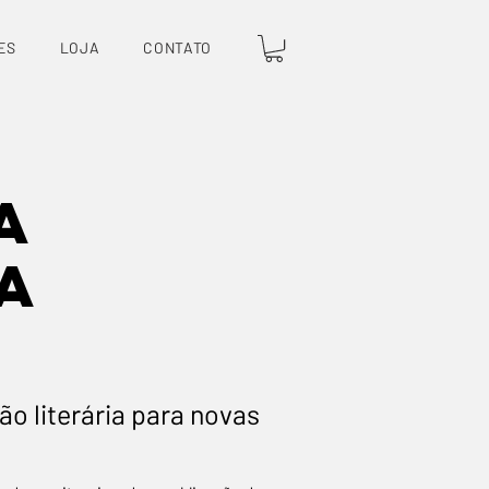
ES
LOJA
CONTATO
a
a
o literária para nova
s