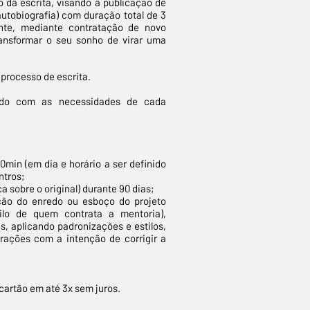
da escrita, visando a publicação de
 autobiografia) com duração total de 3
nte, mediante contratação de novo
ransformar o seu sonho de virar uma
 processo de escrita.
ordo com as necessidades de cada
min (em dia e horário a ser definido
ntros;
a sobre o original) durante 90 dias;
ação do enredo ou esboço do projeto
ilo de quem contrata a mentoria),
, aplicando padronizações e estilos,
rações com a intenção de corrigir a
cartão em até 3x sem juros.