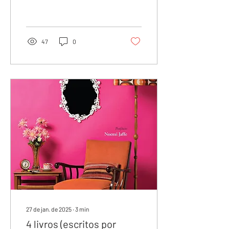
como artista da palavra e da
voz. É criadora do grupo...
47
0
27 de jan. de 2025
∙
3
min
4 livros (escritos por