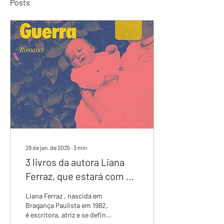
Posts
29 de jan. de 2025
∙
3
min
3 livros da autora Liana
Ferraz, que estará com a
gente no I Festival
Liana Ferraz , nascida em
Literário Escreva, Garota!
Bragança Paulista em 1982,
é escritora, atriz e se define