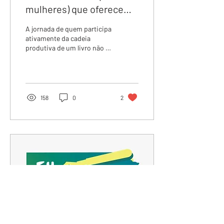
mulheres) que oferecem
ferramentas para lidar
A jornada de quem participa
com os desafios da
ativamente da cadeia
produtiva de um livro não é
carreira literária
nada fácil. Pensando nisso,
selecionei obras ( escritas
por...
158
0
2