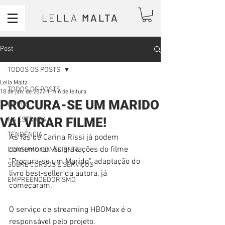
LELLA
MALTA
Post
TODOS OS POSTS
Lella Malta
TODOS OS POSTS
18 de jan. de 2022
1 min de leitura
PROCURA-SE UM MARIDO
LIVROS
VAI VIRAR FILME!
NA ESTRADA
TENDÊNCIA
As fãs de Carina Rissi já podem 
comemorar. As gravações do filme 
CONSUMO CONSCIENTE
"Procura-se um Marido", adaptação do 
SOBRE CURSOS E SERVIÇOS
livro best-seller da autora, já 
EMPREENDEDORISMO
começaram. 
O serviço de streaming HBOMax é o 
responsável pelo projeto.