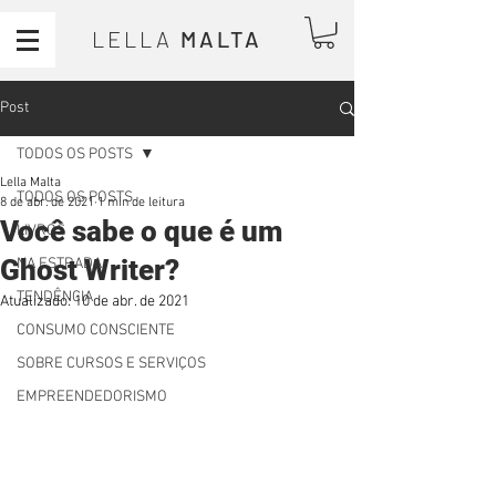
LELLA
MALTA
Post
TODOS OS POSTS
Lella Malta
TODOS OS POSTS
8 de abr. de 2021
1 min de leitura
Você sabe o que é um
LIVROS
Ghost Writer?
NA ESTRADA
TENDÊNCIA
Atualizado:
10 de abr. de 2021
CONSUMO CONSCIENTE
SOBRE CURSOS E SERVIÇOS
EMPREENDEDORISMO